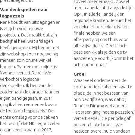
prestatiegericht.’
zoveel meegemaakt. Zoveel
media-aandacht. Langs de Lijn,
Van denkspellen naar
Op1, in allerlei landelijk en
legpuzzels
regionale kranten. Je kunt het
René houdt van uitdagingen en
zo gek niet bedenken. Na de
is altijd in voor nieuwe
finale hebben we een
projecten. Dat maakt dat zijn
afterparty bij ons thuis voor
bedrijf al heel wat afslagen
alle vrijwilligers. Geeft toch
heeft genomen. Hij begon met
best een kik als je dan de tv
zijn webshop toen nog weinig
aanzet en je voorbijkomt in het
mensen zo’n online winkel
achtuurjournaal.’
hadden. ‘Samen met mijn zus
Yvonne,’ vertelt René. ‘We
Groei
verkochten logische
Waar veel ondernemers de
denkspellen. Ik ben van de
coronaperiode als een zwarte
zolder naar de garage naar een
bladzijde in het bestaan van
eigen pand gegaan. In 2011
hun bedrijf zien, was dat bij
ging ik alleen verder en kwam
René en Dimmy wel anders.
de focus op legpuzzels.’ De
‘Iedereen ging ineens puzzelen,’
echte omslag voor de tak van
vertelt René. ‘Die periode gaf
het bedrijf dat NK Legpuzzelen
ons een flinke boost. We
organiseert, kwam in 2017,
haalden overal hulp vandaan