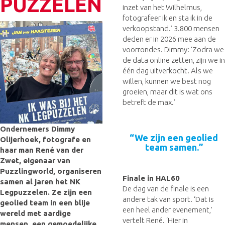
PUZZELEN
inzet van het Wilhelmus,
fotografeer ik en sta ik in de
verkoopstand.’ 3.800 mensen
deden er in 2026 mee aan de
voorrondes. Dimmy: ‘Zodra we
de data online zetten, zijn we in
één dag uitverkocht. Als we
willen, kunnen we best nog
groeien, maar dit is wat ons
betreft de max.’
Ondernemers Dimmy
“We zijn een geolied
Olijerhoek, fotografe en
team samen.”
haar man René van der
Zwet, eigenaar van
Puzzlingworld, organiseren
Finale in HAL60
samen al jaren het NK
De dag van de finale is een
Legpuzzelen. Ze zijn een
andere tak van sport. ‘Dat is
geolied team in een blije
een heel ander evenement,’
wereld met aardige
vertelt René. ‘Hier in
mensen, een gemoedelijke