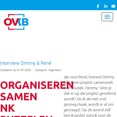
Toggl
Interview Dimmy & René
Geplaatst op 01-07-2026 - Categorie: Algemeen
zijn voor René, hoewel Dimmy
ORGANISEREN
altijd een playlist samenstelt
met muziek. Dimmy: ‘Wist je
SAMEN
dat er op die playlist geoefend
wordt? Als ik die niet snel
NK
genoeg maak, wordt er al om
gevraagd. Op de avond zelf
ben ik jurylid, zorg ik voor de