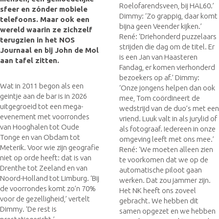
Roelofarendsveen, bij HAL60.’
sfeer en zónder mobiele
Dimmy: ‘Zo grappig, daar komt
telefoons. Maar ook een
bijna geen Veender kijken.’
wereld waarin ze zichzelf
René: ‘Driehonderd puzzelaars
terugzien in het NOS
strijden die dag om de titel. Er
Journaal en bij John de Mol
is een Jan van Haasteren
aan tafel zitten.
Fandag, er komen vierhonderd
bezoekers op af.’ Dimmy:
Wat in 2011 begon als een
‘Onze jongens helpen dan ook
geintje aan de bar is in 2026
mee, Tom coördineert de
uitgegroeid tot een mega-
wedstrijd van de duo’s met een
evenement met voorrondes
vriend. Luuk valt in als jurylid of
van Hooghalen tot Oude
als fotograaf. Iedereen in onze
Tonge en van Obdam tot
omgeving leeft met ons mee.’
Meterik. Voor wie zijn geografie
René: ‘We moeten alleen zien
niet op orde heeft: dat is van
te voorkomen dat we op de
Drenthe tot Zeeland en van
automatische piloot gaan
Noord-Holland tot Limburg. ‘Bij
werken. Dat zou jammer zijn.
de voorrondes komt zo’n 70%
Het NK heeft ons zoveel
voor de gezelligheid,’ vertelt
gebracht. We hebben dit
Dimmy. ‘De rest is
samen opgezet en we hebben