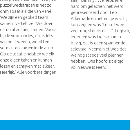
saai.’ Dimmy: ‘We hebben er
puzzelwedstrijden is net zo
hard om gelachen, het werd
onmisbaar als die van René.
gepresenteerd door Leo
‘We zijn een geolied team
Alkemade en het enige wat hij
samen,’ vertelt ze. ‘We doen
kon zeggen was “team twee
dit nu al zo lang samen. Vooral
zegt nog steeds niets”. Logisch,
bij de voorrondes, dat is iets
iedereen was ingespannen
van ons tweeën, we zitten
bezig, dat is geen spannende
soms uren samen in de auto.
televisie. Neemt niet weg dat
Op de locatie hebben we elk
we nog steeds veel plannen
onze eigen taken en kunnen
hebben. Ons hoofd zit altijd
lezen en schrijven met elkaar.
vol nieuwe ideeën.’
Heerlijk.’ Alle voorbereidingen