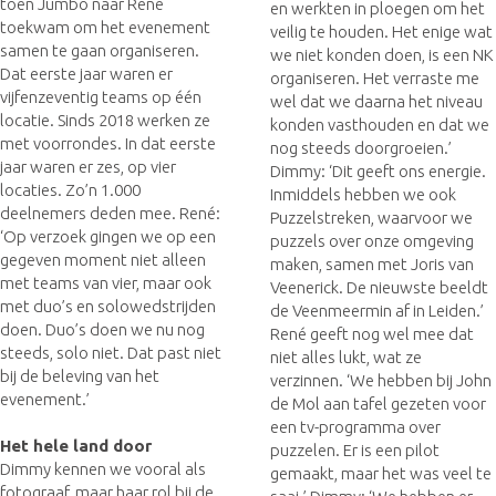
toen Jumbo naar René
en werkten in ploegen om het
toekwam om het evenement
veilig te houden. Het enige wat
samen te gaan organiseren.
we niet konden doen, is een NK
Dat eerste jaar waren er
organiseren. Het verraste me
vijfenzeventig teams op één
wel dat we daarna het niveau
locatie. Sinds 2018 werken ze
konden vasthouden en dat we
met voorrondes. In dat eerste
nog steeds doorgroeien.’
jaar waren er zes, op vier
Dimmy: ‘Dit geeft ons energie.
locaties. Zo’n 1.000
Inmiddels hebben we ook
deelnemers deden mee. René:
Puzzelstreken, waarvoor we
‘Op verzoek gingen we op een
puzzels over onze omgeving
gegeven moment niet alleen
maken, samen met Joris van
met teams van vier, maar ook
Veenerick. De nieuwste beeldt
met duo’s en solowedstrijden
de Veenmeermin af in Leiden.’
doen. Duo’s doen we nu nog
René geeft nog wel mee dat
steeds, solo niet. Dat past niet
niet alles lukt, wat ze
bij de beleving van het
verzinnen. ‘We hebben bij John
evenement.’
de Mol aan tafel gezeten voor
een tv-programma over
Het hele land door
puzzelen. Er is een pilot
Dimmy kennen we vooral als
gemaakt, maar het was veel te
fotograaf, maar haar rol bij de