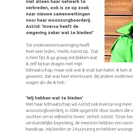
niet alleen haar netwerk te
verbreden, ook is ze op zoek
naar nieuwe samenwerkingen
voor haar woonzorgboerderij.
Astrid: ‘Inversa heeft de
omgeving zeker wat te bieden!’
‘De ondernemersvereniging heeft
heel veel leden,’ merkt Astrid op. ‘Dat
is heel fijn, ik ga graag ontdekken wat
ik zelf bij kan dragen met mijn
lidmaatschap, maar ook wat ik eruit kan halen. Ik ben a
geweest, dat was heel interessant. Bij andere ondernem
vragen als die ik heb.’
‘Wij hebben wat te bieden’
Met haar lidmaatschap wil Astrid ook Inversa nog meer o
woonzorgboerderij, in 2006 opgericht door ouders die 
zochten om in vrijheid te leven,’ vertelt Astrid. ‘Onze
verstandelijke beperking, de meesten hebben een vorm
handicap. Wij bieden ze 24-uurszorg en hebben woongr