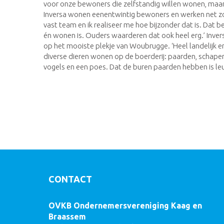
voor onze bewoners die zelfstandig willen wonen, maar d
Inversa wonen eenentwintig bewoners en werken net 
vast team en ik realiseer me hoe bijzonder dat is. Dat b
én wonen is. Ouders waarderen dat ook heel erg.’ Invers
op het mooiste plekje van Woubrugge. ‘Heel landelijk e
diverse dieren wonen op de boerderij: paarden, schapen,
vogels en een poes. Dat de buren paarden hebben is l
CONTACT
OVKB Ondernemersvereniging Kaag en
Braassem