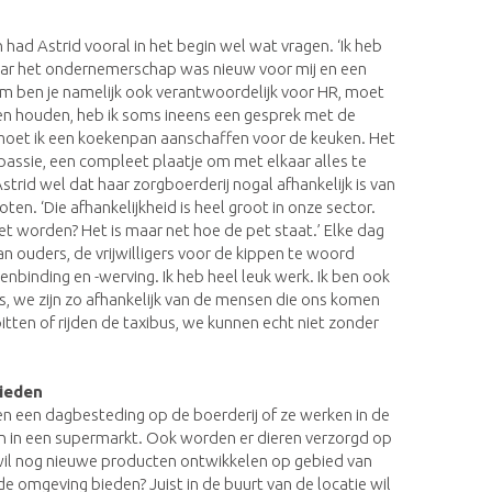
ad Astrid vooral in het begin wel wat vragen. ‘Ik heb
maar het ondernemerschap was nieuw voor mij en een
eam ben je namelijk ook verantwoordelijk voor HR, moet
aten houden, heb ik soms ineens een gesprek met de
moet ik een koekenpan aanschaffen voor de keuken. Het
n passie, een compleet plaatje om met elkaar alles te
Astrid wel dat haar zorgboerderij nogal afhankelijk is van
oten. ‘Die afhankelijkheid is heel groot in onze sector.
et worden? Het is maar net hoe de pet staat.’ Elke dag
an ouders, de vrijwilligers voor de kippen te woord
tenbinding en -werving. Ik heb heel leuk werk. Ik ben ook
rs, we zijn zo afhankelijk van de mensen die ons komen
tten of rijden de taxibus, we kunnen echt niet zonder
bieden
n een dagbesteding op de boerderij of ze werken in de
n in een supermarkt. Ook worden er dieren verzorgd op
k wil nog nieuwe producten ontwikkelen op gebied van
e omgeving bieden? Juist in de buurt van de locatie wil