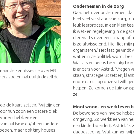
Ondernemen in de zorg
Gaat het over ondernemen, dan h
heel veel verstand van zorg, 
leuk leerproces. In een klein t
ik wet- en regelgeving in de g
dierenarts over een schaap of 
is zo afwisselend. Hier ligt mij
organiseren.’ Het lastige vindt 
wat er in de politiek wordt besl
Wat als er ineens bezuinigd mo
is anders voor Astrid. ‘Vragen v
l naar de kennissessie over HR
staan, strategie uitzetten, klan
ers spelen natuurlijk dezelfde
enorm trots op onze vrijwillige
helpen. Ze komen de tuin omspi
ze.’
p de kaart zetten. ‘Wij zijn een
Mooi woon- en werkleven 
voor hun zoon een betere plek
De bewoners van Inversa hebbe
 bewoners hebben een
omgeving. Zo werkt een van he
 van autisme en/of een andere
een kinderboerderij. Astrid: ‘I
oepen, maar ook tiny houses
dagbesteding. Wat kunnen wij d