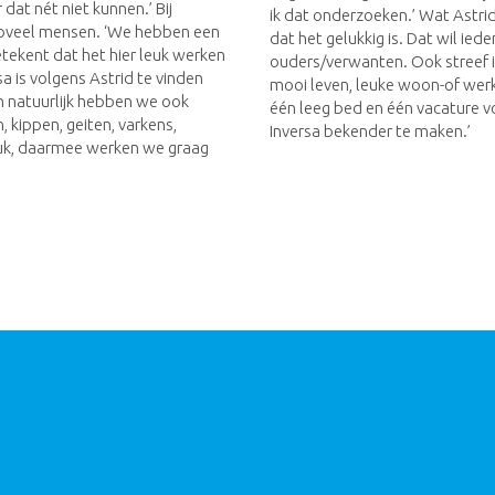
at nét niet kunnen.’ Bij
ik dat onderzoeken.’ Wat Astrid 
zoveel mensen. ‘We hebben een
dat het gelukkig is. Dat wil ied
etekent dat het hier leuk werken
ouders/verwanten. Ook streef 
a is volgens Astrid te vinden
mooi leven, leuke woon-of wer
n natuurlijk hebben we ook
één leeg bed en één vacature v
 kippen, geiten, varkens,
Inversa bekender te maken.’
euk, daarmee werken we graag