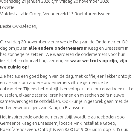
woensdag 21 januari 2026 t/m vrijdag 20 november 2026
Locatie
Vink Installatie Groep, Veenderveld 13 Roelofarendsveen
Beste OVKB-leden,
Op vrijdag 20 november vieren we de Dag van de Ondernemer. Dé
dag om jou en
alle andere ondernemers
in Kaag en Braassem in
het zonnetje te zetten. We waarderen de ondernemers voor hun
inzet, lef en doorzettingsvermogen:
waar we trots op zijn, zijn
we zuinig op!
Zie het als een goed begin van de dag, met koffie, een lekker ontbijt
en de kans om andere ondernemers uit de gemeente te
ontmoeten.Tijdens het ontbijt is er volop ruimte om ervaringen uit te
wisselen, elkaar beter te leren kennen en misschien zelfs nieuwe
samenwerkingen te ontdekken. Ook kun je in gesprek gaan met de
vertegenwoordigers van Kaag en Braassem.
Het inspirerende ondernemersontbijt wordt je aangeboden door
Gemeente Kaag en Braassem, locatie Vink Installatie Groep,
Roelofarendsveen. Ontbijt is van 8.00 tot 9.00 uur. Inloop 7.45 uur.